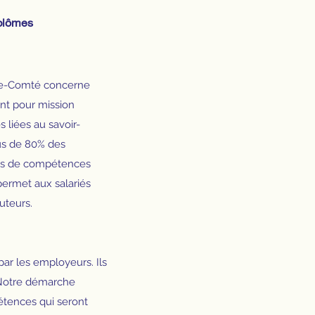
iplômes
he-Comté concerne
ont pour mission
 liées au savoir-
us de 80% des
ons de compétences
permet aux salariés
uteurs.
r les employeurs. Ils
 Notre démarche
étences qui seront