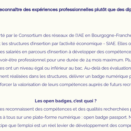
reconnaître des expériences professionnelles plutôt que des d
té par le Consortium des réseaux de l’IAE en Bourgogne-Franc
les structures d’insertion par l’activité économique - SIAE. Elles 
s salariés en parcours d’insertion à développer des compétences
savoir-être professionnel pour une durée de 24 mois maximum. Pl
es ont un niveau égal ou inférieur au bac. Au-delà des évaluati
ment réalisées dans les structures, délivrer un badge numérique 
forcer la valorisation de leurs compétences auprès de futurs recr
Les open badges, c’est quoi ?
s reconnaissent des compétences et des qualités recherchées pa
es à tous sur une plate-forme numérique : open badge passport.
ncipe que l’emploi est un réel levier de développement des comp